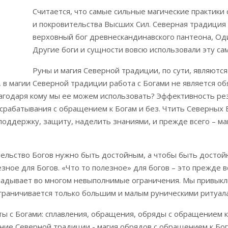
Считается, что самые сильные магические практик
и покровительства Высших Сил. Северная традиция 
верховный бог древнескандинавского пантеона, Оди
Другие боги и сущности вовсю использовали эту са
Руны и магия Северной традиции, по сути, являются
, в магии Северной традиции работа с Богами не является об
лагодаря кому мы ее можем использовать? Эффективность рез
 срабатывания с обращением к Богам и без. Чтить Северных 
ь поддержку, защиту, наделить знаниями, и прежде всего – м
ельство Богов нужно быть достойным, а чтобы быть достой
езное для Богов. «Что то полезное» для богов – это прежде 
кладывает во многом невыполнимые ограничения. Мы привыкл
граничивается только большим и малым руническими ритуал
ы с Богами: сплавления, обращения, обряды с обращением к
ние Северной традиции - магия обрядов с обращением к Бога