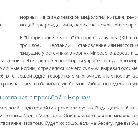
Норны
— в скандинавской мифологии низшие женс
людей при рождении и, вероятно, помогающие при 
В "Прорицании вельвы" Снорри Стурлусона (XIII в.)
прошлое, — Вертанди — становление или настояще
живущие у источника в корнях Мирового дерева и д
 источника. Эти три небесные норны управляют судьбой мир
го личные норны, определяющие его судьбу, вырезая особые
еб. В "Старшей Эдде" говорится о многочисленных норнах, ве
сохранялась вера в безмолвную богиню Уайрд, определяющую
 желания с просьбой к Норнам.
желаний, надо подойти к реке или ручью. Вода должна быть 
 источника Урд, в Мидгарде. Они поливают корень мирового
твование. Поэтому будет хорошо, если на берегу, где вы бу