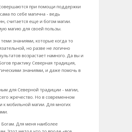
и совершаются при помощи поддержки
сама по себе магична - ведь
н, считается еще и богом магии.
мую магию для своей пользы.
 теми знаниями, которые когда то
язательной, но разве не логично
ультатов возрастает намного. Да вы и
Богов практику Северная традиция,
агическими знаниями, и даже помочь в
ным для Северной традиции - магии,
всего жречество. Но в современном
и к мобильной магии. Для многих
ами.
 Богам. Для меня наиболее
м. Этот метод что то вроде «все