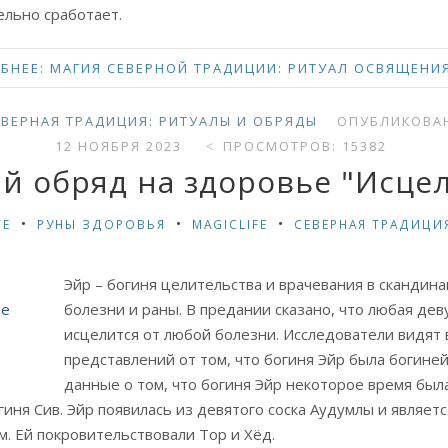
ельно сработает.
БНЕЕ: МАГИЯ СЕВЕРНОЙ ТРАДИЦИИ: РИТУАЛ ОСВЯЩЕНИЯ 
ЕВЕРНАЯ ТРАДИЦИЯ: РИТУАЛЫ И ОБРЯДЫ
ОПУБЛИКОВАН
12 НОЯБРЯ 2023
ПРОСМОТРОВ: 15382
й обряд на здоровье "Исце
TE
РУНЫ ЗДОРОВЬЯ
MAGICLIFE
СЕВЕРНАЯ ТРАДИЦИ
Эйр – богиня целительства и врачевания в скандина
болезни и раны. В предании сказано, что любая дев
исцелится от любой болезни. Исследователи видят 
представлений от том, что богиня Эйр была богин
данные о том, что богиня Эйр некоторое время был
гиня Сив. Эйр появилась из девятого соска Аудумлы и являет
м. Ей покровительствовали Тор и Хёд.