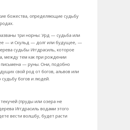
кие божества, определяющие судьбу
родах.
 названы три норны: Урд — судьба или
е — и Скульд — долг или будущее, —
ерева судьбы Иггдрасиль, которое
а, между тем как при рождении
 письмена — руны. Они, подобно
дущих свой род от богов, альвов или
 судьбу богов и людей.
текучей (пруды или озера не
 дерева Иггдрасиль водами этого
дете вести волшбу, будет расти