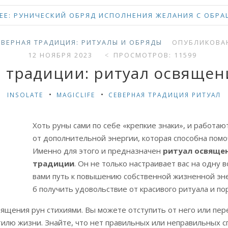
Е: РУНИЧЕСКИЙ ОБРЯД ИСПОЛНЕНИЯ ЖЕЛАНИЯ С ОБРА
ЕВЕРНАЯ ТРАДИЦИЯ: РИТУАЛЫ И ОБРЯДЫ
ОПУБЛИКОВАН
12 НОЯБРЯ 2023
ПРОСМОТРОВ: 11599
 традиции: ритуал освящен
INSOLATE
MAGICLIFE
СЕВЕРНАЯ ТРАДИЦИЯ РИТУАЛ
Хоть руны сами по себе «крепкие знаки», и работаю
от дополнительной энергии, которая способна помо
Именно для этого и предназначен
ритуал освящен
традиции
. Он не только настраивает вас на одну 
вами путь к повышению собственной жизненной энер
б получить удовольствие от красивого ритуала и п
ящения рун стихиями. Вы можете отступить от него или пере
илю жизни. Знайте, что нет правильных или неправильных сп