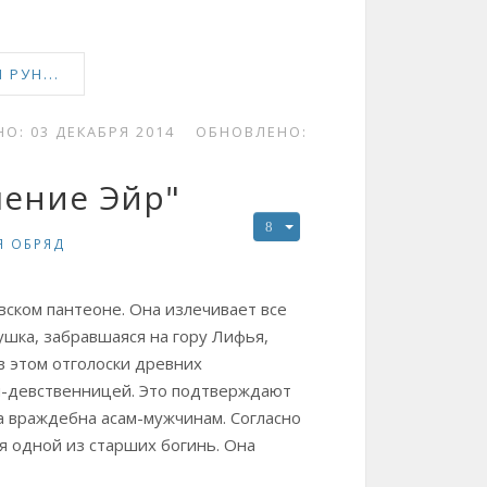
РУН...
О: 03 ДЕКАБРЯ 2014
ОБНОВЛЕНО:
ление Эйр"
Я ОБРЯД
вском пантеоне. Она излечивает все
ушка, забравшаяся на гору Лифья,
в этом отголоски древних
ей-девственницей. Это подтверждают
а враждебна асам-мужчинам. Согласно
ся одной из старших богинь. Она