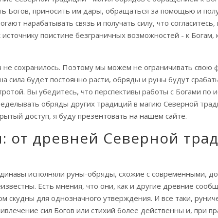
ть Богов, приносить им дары, обращаться за помощью и пол
гают нарабатывать связь и получать силу, что согласитесь
к источнику поистине безграничных возможностей - к Богам,
в не сохранилось. Поэтому мы можем не ограничивать свою 
ша сила будет постоянно расти, обряды и руны будут срабат
ротой. Вы убедитесь, что перспективы работы с Богами по 
еределывать обряды других традиций в магию Северной трад
крытый доступ, я буду презентовать на нашем сайте.
: от древней Северной тра
андинавы исполняли руны-обряды, схожие с современными, до
известны. Есть мнения, что они, как и другие древние соо
ом скудны для однозначного утверждения. И все таки, руни
ивлечение сил Богов или стихий более действенны и, при п