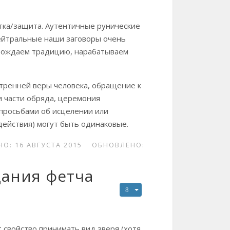
тка/защита. Аутентичные рунические
 нейтральные наши заговоры очень
зрождаем традицию, нарабатываем
утренней веры человека, обращение к
и части обряда, церемония
 просьбами об исцелении или
действия) могут быть одинаковые.
О: 16 АВГУСТА 2015
ОБНОВЛЕНО:
дания фетча
 свойство принимать вид зверя (хотя