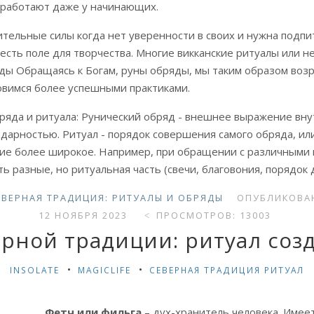
 работают даже у начинающих.
тельные силы когда нет уверенности в своих и нужна подпи
 есть поле для творчества. Многие викканские ритуалы или
яды Обращаясь к Богам, руны обряды, мы таким образом во
ановимся более успешными практиками.
ряда и ритуала: Рунический обряд - внешнее выражение вн
одарностью. Ритуал - порядок совершения самого обряда, ил
тие более широкое. Например, при обращении с различными
 разные, но ритуальная часть (свечи, благовония, порядок 
ЕВЕРНАЯ ТРАДИЦИЯ: РИТУАЛЫ И ОБРЯДЫ
ОПУБЛИКОВАН
12 НОЯБРЯ 2023
ПРОСМОТРОВ: 13003
рной традиции: ритуал соз
INSOLATE
MAGICLIFE
СЕВЕРНАЯ ТРАДИЦИЯ РИТУАЛ
Фетч или фильга
– дух-хранитель человека. Имеет