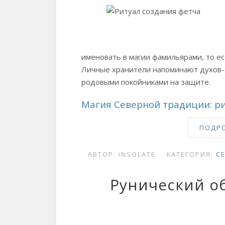
именовать в магии фамильярами, то е
Личные хранители напоминают духов-х
родовыми покойниками на защите.
Магия Северной традиции: ри
ПОДРО
АВТОР:
INSOLATE
КАТЕГОРИЯ:
С
Рунический о