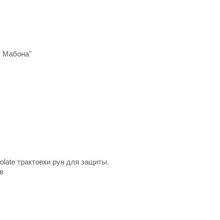
ы Мабона"
olate трактовки рун для защиты.
в