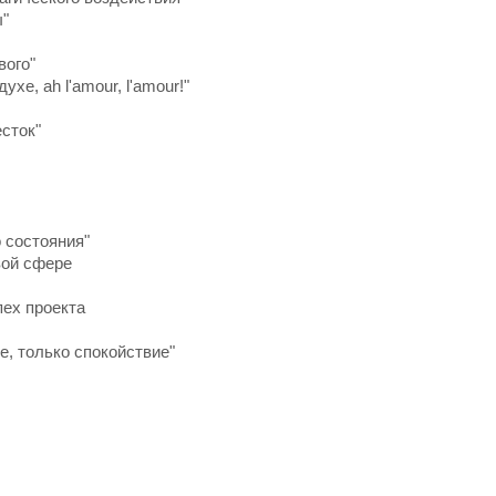
ы"
вого"
хе, ah l'amour, l'amour!"
сток"
 состояния"
вой сфере
пех проекта
е, только спокойствие"