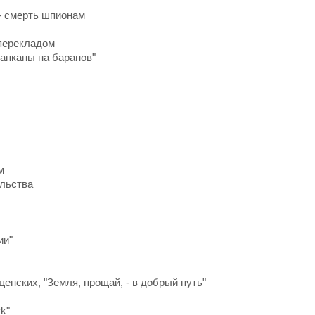
- смерть шпионам
в перекладом
Капканы на баранов"
м
ельства
ии"
енских, "Земля, прощай, - в добрый путь"
k"