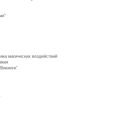
ми"
тика магических воздействий
ижия
Викинги"
т