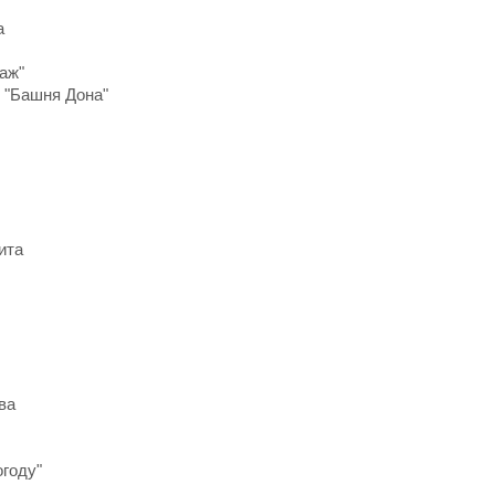
а
аж"
 "Башня Дона"
ита
ва
огоду"