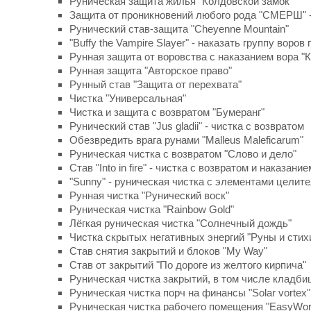
Руническая защита жилья "Колдовской замок"
Защита от проникновений любого рода "СМЕРШ" 
Рунический став-защита "Cheyenne Mountain"
"Buffy the Vampire Slayer" - наказать группу воро
Рунная защита от воровства с наказанием вора "
Рунная защита "Авторское право"
Рунный став "Защита от перехвата"
Чистка "Универсальная"
Чистка и защита с возвратом "Бумеранг"
Рунический став "Jus gladii" - чистка с возвратом
Обезвредить врага рунами "Malleus Maleficarum"
Руническая чистка с возвратом "Слово и дело"
Став "Into in fire" - чистка с возвратом и наказание
"Sunny" - руническая чистка с элементами целит
Рунная чистка "Рунический воск"
Руническая чистка "Rainbow Gold"
Лёгкая руническая чистка "Солнечный дождь"
Чистка скрытых негативных энергий "Руны и стих
Став снятия закрытий и блоков "My Way"
Став от закрытий "По дороге из желтого кирпича"
Руническая чистка закрытий, в том числе кладбищ
Руническая чистка порч на финансы "Solar vortex"
Руническая чистка рабочего помещения "EasyWor