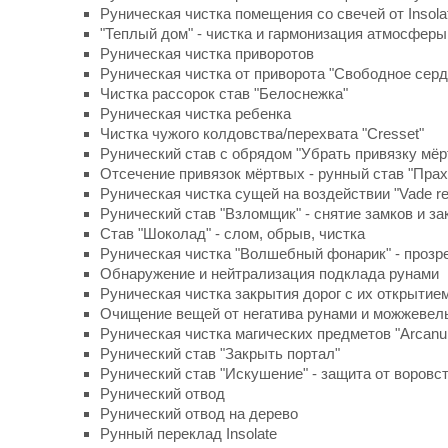
Руническая чистка помещения со свечей от Insola
"Теплый дом" - чистка и гармонизация атмосферы
Руническая чистка приворотов
Руническая чистка от приворота "Свободное серд
Чистка рассорок cтав "Белоснежка"
Руническая чистка ребенка
Чистка чужого колдовства/перехвата "Cresset"
Рунический став с обрядом "Убрать привязку мёр
Отсечение привязок мёртвых - рунный став "Прах
Руническая чистка сущей на воздействии "Vade re
Рунический став "Взломщик" - снятие замков и за
Став "Шоколад" - слом, обрыв, чистка
Руническая чистка "Волшебный фонарик" - прозр
Обнаружение и нейтрализация подклада рунами
Руническая чистка закрытия дорог с их открытие
Очищение вещей от негатива рунами и можжевел
Руническая чистка магических предметов "Arcan
Рунический став "Закрыть портал"
Рунический став "Искушение" - защита от воровс
Рунический отвод
Рунический отвод на дерево
Рунный переклад Insolate