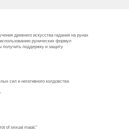
учения древнего искусства гадания на рунах
и использованию рунических формул
ы получить поддержку и защиту
злых сил и негативного колдовства
e
t of sexual magic"