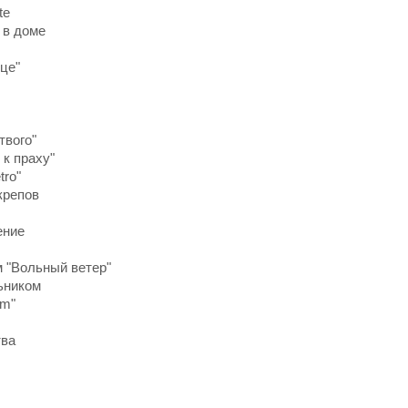
te
 в доме
це"
твого"
 к праху"
tro"
крепов
ение
м "Вольный ветер"
ьником
um"
тва