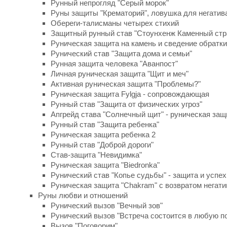
Рунный непрогляд "Серый морок"
Руны защиты "Крематорий", ловушка для негатив
Обереги-талисманы четырех стихий
Защитный рунный став "Стоунхенж Каменный стр
Руническая защита на камень и сведение обратки
Рунический став "Защита дома и семьи"
Рунная защита человека "Аванпост"
Личная руническая защита "Щит и меч"
Активная руническая защита "Проблемы?"
Руническая защита Fylgja - сопровождающая
Рунный став "Защита от физических угроз"
Апгрейд става "Солнечный щит" - руническая защ
Рунный став "Защита ребенка"
Руническая защита ребенка 2
Рунный став "Доброй дороги"
Став-защита "Невидимка"
Руническая защита "Biedronka"
Рунический став "Копье судьбы" - защита и успех
Руническая защита "Chakram" с возвратом негати
Руны любви и отношений
Рунический вызов "Вечный зов"
Рунический вызов "Встреча состоится в любую п
Вызов "Поговорим"