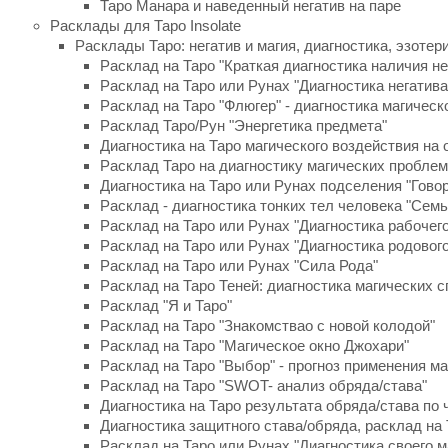
Таро Манара и наведенный негатив на паре
Расклады для Таро Insolate
Расклады Таро: негатив и магия, диагностика, эзотер
Расклад на Таро "Краткая диагностика наличия не
Расклад на Таро или Рунах "Диагностика негатива
Расклад на Таро "Флюгер" - диагностика магическ
Расклад Таро/Рун "Энергетика предмета"
Диагностика на Таро магического воздействия на
Расклад Таро на диагностику магических пробле
Диагностика на Таро или Рунах подселения "Гово
Расклад - диагностика тонких тел человека "Семь
Расклад на Таро или Рунах "Диагностика рабочего
Расклад на Таро или Рунах "Диагностика родового
Расклад на Таро или Рунах "Сила Рода"
Расклад на Таро Теней: диагностика магических 
Расклад "Я и Таро"
Расклад на Таро "Знакомствaо с новой колодой"
Расклад на Таро "Магическое окно Джохари"
Расклад на Таро "Выбор" - прогноз применения ма
Расклад на Таро "SWOT- анализ обряда/става"
Диагностика на Таро результата обряда/става по 
Диагностика защитного става/обряда, расклад на
Расклад на Таро или Рунах "Диагностика своего м