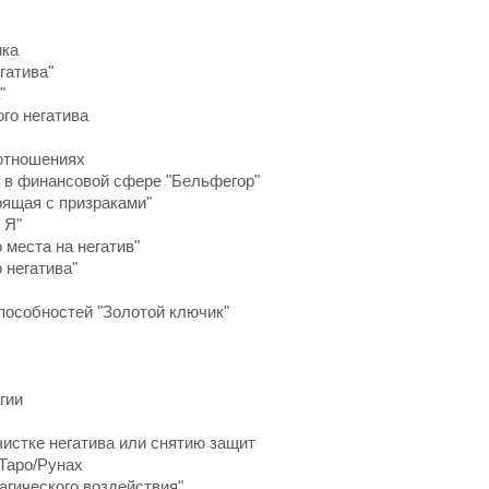
ика
гатива"
"
ого негатива
 отношениях
м в финансовой сфере "Бельфегор"
рящая с призраками"
 Я"
 места на негатив"
 негатива"
способностей "Золотой ключик"
гии
чистке негатива или снятию защит
 Таро/Рунах
агического воздействия"