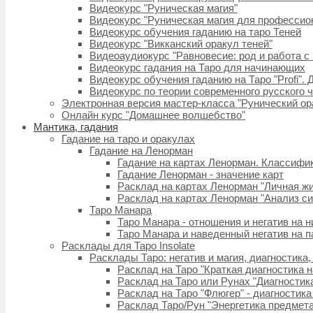
Видеокурс "Руническая магия"
Видеокурс "Руническая магия для профессио
Видеокурс обучения гаданию на таро Теней
Видеокурс "Викканский оракул теней"
Видеоаудиокурс "Равновесие: род и работа с
Видеокурс гадания на Таро для начинающих
Видеокурс обучения гаданию на Таро "Profi".
Видеокурс по теории современного русского 
Электронная версия мастер-класса "Рунический ор
Онлайн курс "Домашнее волшебство"
Мантика, гадания
Гадание на таро и оракулах
Гадание на Ленорман
Гадание на картах Ленорман. Классифи
Гадание Ленорман - значение карт
Расклад на картах Ленорман "Личная жи
Расклад на картах Ленорман "Анализ с
Таро Манара
Таро Манара - отношения и негатив на н
Таро Манара и наведенный негатив на п
Расклады для Таро Insolate
Расклады Таро: негатив и магия, диагностика,
Расклад на Таро "Краткая диагностика н
Расклад на Таро или Рунах "Диагностика
Расклад на Таро "Флюгер" - диагностика
Расклад Таро/Рун "Энергетика предмета