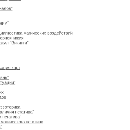
налов"
 ним"
 Диагностика магических воздействий
чернокнижия
акул "Викинги"
кация карт
знь"
итуации"
их
аре
 эзотерика
аличия негатива"
 негатива"
 магического негатива
"