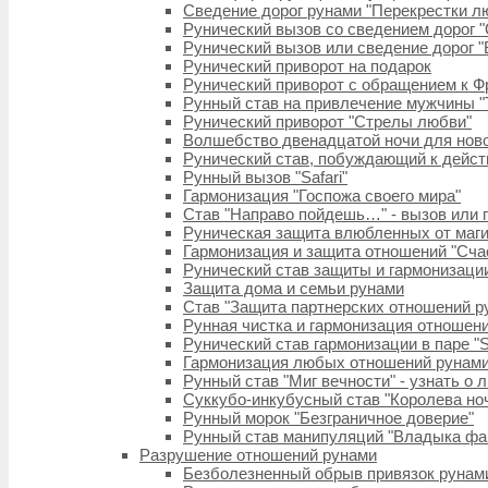
Сведение дорог рунами "Перекрестки л
Рунический вызов со сведением дорог "O
Рунический вызов или сведение дорог "
Рунический приворот на подарок
Рунический приворот с обращением к Ф
Рунный став на привлечение мужчины "
Рунический приворот "Стрелы любви"
Волшебство двенадцатой ночи для нов
Рунический став, побуждающий к действи
Рунный вызов "Safari"
Гармонизация "Госпожа своего мира"
Став "Направо пойдешь…" - вызов или
Руническая защита влюбленных от маги
Гармонизация и защита отношений "Счас
Рунический став защиты и гармонизаци
Защита дома и семьи рунами
Став "Защита партнерских отношений р
Рунная чистка и гармонизация отношени
Рунический став гармонизации в паре "
Гармонизация любых отношений рунами 
Рунный став "Миг вечности" - узнать о
Суккубо-инкубусный став "Королева но
Рунный морок "Безграничное доверие"
Рунный став манипуляций "Владыка фа
Разрушение отношений рунами
Безболезненный обрыв привязок рунам