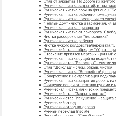
Став от закрытий "По дороге из желтого
Руническая чистка закрытий, в том числ
Руническая чистка порч на финансы "Sol
Руническая чистка рабочего помещения
Руническая чистка помещения со свечей 
"Теплый дом" - чистка и гармонизация 
Руническая чистка приворотов
Руническая чистка от приворота "Свобо
Чистка рассорок cтав "Белоснежка"
Руническая чистка ребенка
Чистка чужого колдовства/перехвата "Cr
Рунический став с обрядом "Убрать при
Отсечение привязок мёртвых - рунный с
Руническая чистка сущей на воздействии
Рунический став "Взломщик" - снятие з
Став "Шоколад" - слом, обрыв, чистка
Руническая чистка "Волшебный фонарик
Обнаружение и нейтрализация подклад
Руническая чистка закрытия дорог с их
Очищение вещей от негатива рунами и
Руническая чистка магических предмет
Рунический став "Закрыть портал"
Рунический став "Искушение" - защита 
Рунический отвод
Рунический отвод на дерево
Рунный переклад Insolate
Рунный непрогляд "Серый морок"