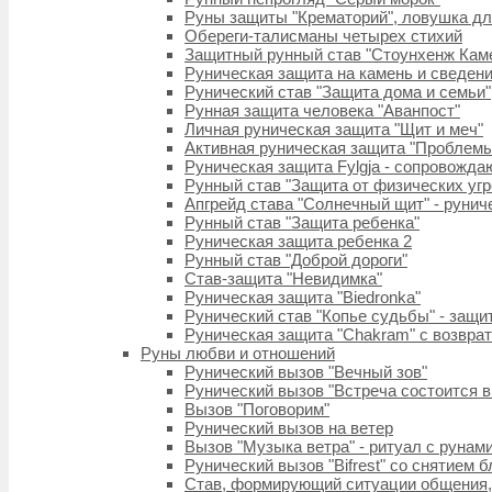
Руны защиты "Крематорий", ловушка дл
Обереги-талисманы четырех стихий
Защитный рунный став "Стоунхенж Кам
Руническая защита на камень и сведени
Рунический став "Защита дома и семьи"
Рунная защита человека "Аванпост"
Личная руническая защита "Щит и меч"
Активная руническая защита "Проблем
Руническая защита Fylgja - сопровожд
Рунный став "Защита от физических угр
Апгрейд става "Солнечный щит" - рунич
Рунный став "Защита ребенка"
Руническая защита ребенка 2
Рунный став "Доброй дороги"
Став-защита "Невидимка"
Руническая защита "Biedronka"
Рунический став "Копье судьбы" - защи
Руническая защита "Chakram" с возврат
Руны любви и отношений
Рунический вызов "Вечный зов"
Рунический вызов "Встреча состоится 
Вызов "Поговорим"
Рунический вызов на ветер
Вызов "Музыка ветра" - ритуал с рунам
Рунический вызов "Bifrest" со снятием 
Став, формирующий ситуации общения, 