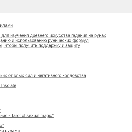
силами
 для изучения древнего искусства гадания на рунах
зданию и использованию рунических формул
ы, чтобы получить поддержку и защиту
ких от злых сил и негативного колдовства
Insolate
"
я - Tarot of sexual magic"
х"
ии рунами"