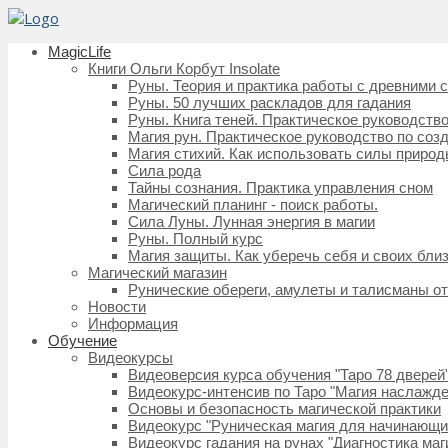
MagicLife
Книги Ольги Корбут Insolate
Руны. Теория и практика работы с древними 
Руны. 50 лучших раскладов для гадания
Руны. Книга теней. Практическое руководство
Магия рун. Практическое руководство по со
Магия стихий. Как использовать силы природ
Сила рода
Тайны сознания. Практика управления сном
Магический планинг - поиск работы.
Сила Луны. Лунная энергия в магии
Руны. Полный курс
Магия защиты. Как уберечь себя и своих близ
Магический магазин
Рунические обереги, амулеты и талисманы от 
Новости
Информация
Обучение
Видеокурсы
Видеоверсия курса обучения "Таро 78 дверей
Видеокурс-интенсив по Таро "Магия наслаждени
Основы и безопасность магической практики
Видеокурс "Руническая магия для начинающи
Видеокурс гадания на рунах "Диагностика маг