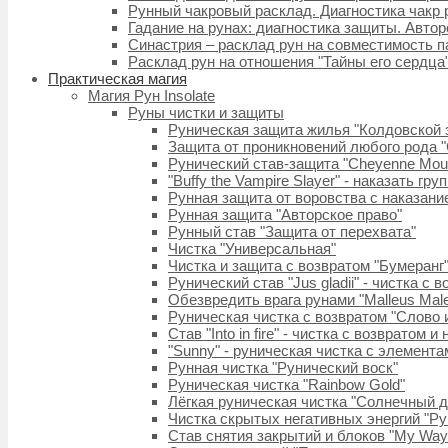
Рунный чакровый расклад. Диагностика чакр
Гадание на рунах: диагностика защиты. Авторс
Синастрия – расклад рун на совместимость п
Расклад рун на отношения "Тайны его сердца
Практическая магия
Магия Рун Insolate
Руны чистки и защиты
Руническая защита жилья "Колдовской 
Защита от проникновений любого рода
Рунический став-защита "Cheyenne Moun
"Buffy the Vampire Slayer" - наказать гр
Рунная защита от воровства с наказани
Рунная защита "Авторское право"
Рунный став "Защита от перехвата"
Чистка "Универсальная"
Чистка и защита с возвратом "Бумеранг
Рунический став "Jus gladii" - чистка с 
Обезвредить врага рунами "Malleus Male
Руническая чистка с возвратом "Слово 
Став "Into in fire" - чистка с возвратом 
"Sunny" - руническая чистка с элемент
Рунная чистка "Рунический воск"
Руническая чистка "Rainbow Gold"
Лёгкая руническая чистка "Солнечный 
Чистка скрытых негативных энергий "Ру
Став снятия закрытий и блоков "My Way