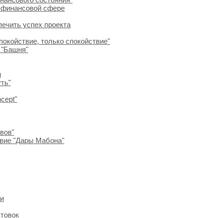
в финансовой сфере
спечить успех проекта
покойствие, только спокойствие"
 "Башня"
и
ть"
cept"
вов"
твие "Дары Мабона"
ии
ктовок