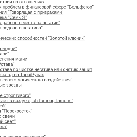
йствия на отношениях
их проблем в финансовой сфере "Бельфегор"
ния "Говорящая с призраками"
ека "Семь Я"
 рабочего места на негатив"
 родового негатива"
гических способностей "Золотой ключик"
колодой"
ари"
менения магии
/става"
става по чистке негатива или снятию защит
асклад на Таро/Рунах
а своего магического воздействия"
вые звезды"
е строптивого"
т в воздухе, ah l'amour, l'amour!"
ей"
 "Перекресток"
х свечи"
й свет"
ала"
нансового состояния"