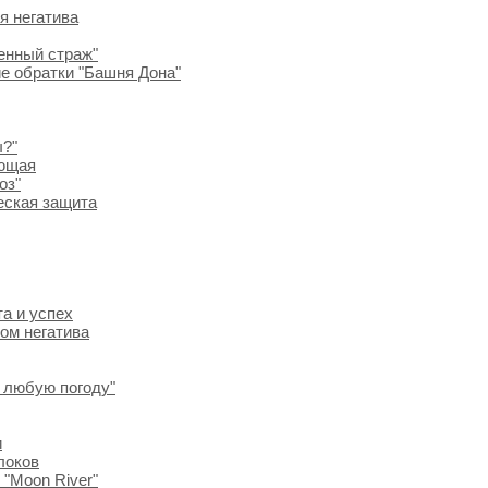
я негатива
енный страж"
е обратки "Башня Дона"
ы?"
ающая
оз"
еская защита
та и успех
ом негатива
в любую погоду"
и
блоков
"Moon River"