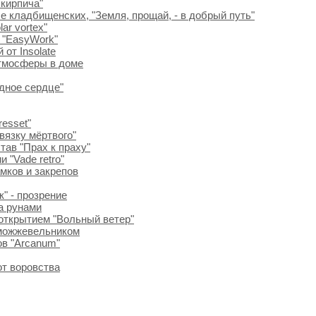
 кирпича"
е кладбищенских, "Земля, прощай, - в добрый путь"
ar vortex"
 "EasyWork"
от Insolate
атмосферы в доме
дное сердце"
esset"
вязку мёртвого"
тав "Прах к праху"
 "Vade retro"
амков и закрепов
" - прозрение
а рунами
 открытием "Вольный ветер"
 можжевельником
ов "Arcanum"
от воровства