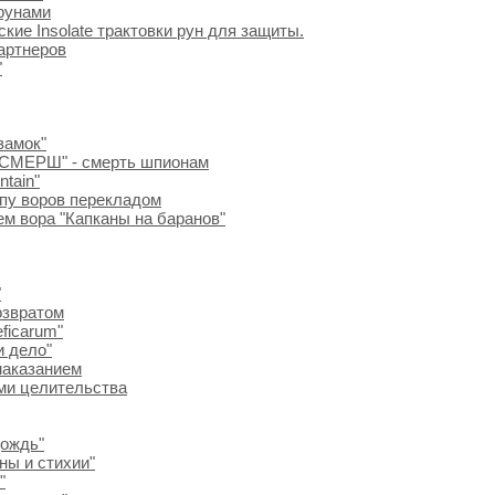
 рунами
кие Insolate трактовки рун для защиты.
артнеров
"
замок"
 "СМЕРШ" - смерть шпионам
tain"
уппу воров перекладом
ем вора "Капканы на баранов"
"
возвратом
ficarum"
и дело"
и наказанием
ами целительства
дождь"
ны и стихии"
"