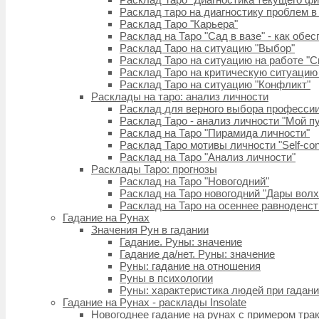
Расклад таро на диагностику проблем 
Расклад Таро "Карьера"
Расклад на Таро "Сад в вазе" - как обе
Расклад Таро на ситуацию "Выбор"
Расклад Таро на ситуацию на работе "С
Расклад Таро на критическую ситуацию
Расклад Таро на ситуацию "Конфликт"
Расклады на таро: анализ личности
Расклад для верного выбора професси
Расклад Таро - анализ личности "Мой пу
Расклад на Таро "Пирамида личности"
Расклад Таро мотивы личности "Self-con
Расклад на Таро "Анализ личности"
Расклады Таро: прогнозы
Расклад на Таро "Новогодний"
Расклад на Таро новогодний "Дары волх
Расклад на Таро на осеннее равноденс
Гадание на Рунах
Значения Рун в гадании
Гадание. Руны: значение
Гадание да/нет. Руны: значение
Руны: гадание на отношения
Руны в психологии
Руны: характеристика людей при гадан
Гадание на Рунах - расклады Insolate
Новогоднее гадание на рунах с примером тра