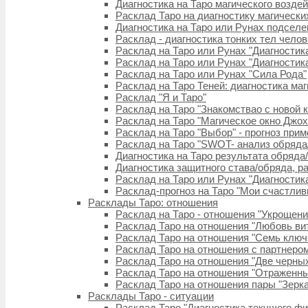
Диагностика на Таро магического возде
Расклад Таро на диагностику магическ
Диагностика на Таро или Рунах подселе
Расклад - диагностика тонких тел челов
Расклад на Таро или Рунах "Диагностика
Расклад на Таро или Рунах "Диагностика
Расклад на Таро или Рунах "Сила Рода"
Расклад на Таро Теней: диагностика ма
Расклад "Я и Таро"
Расклад на Таро "Знакомствaо с новой 
Расклад на Таро "Магическое окно Джох
Расклад на Таро "Выбор" - прогноз при
Расклад на Таро "SWOT- анализ обряда
Диагностика на Таро результата обряда/
Диагностика защитного става/обряда, р
Расклад на Таро или Рунах "Диагностик
Расклад-прогноз на Таро "Мои счастли
Расклады Таро: отношения
Расклад на Таро - отношения "Укрощени
Расклад Таро на отношения "Любовь витае
Расклад Таро на отношения "Семь ключ
Расклад Таро на отношения с партнером
Расклад Таро на отношения "Две черны
Расклад Таро на отношения "Отраженны
Расклад Таро на отношения пары "Зерк
Расклады Таро - ситуации
Расклад Таро "Диагностика текущего фи