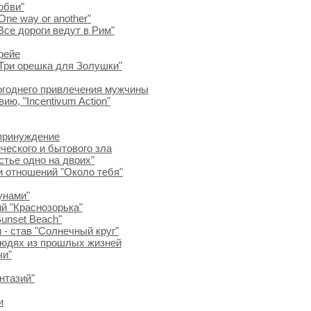
юбви"
ne way or another"
Все дороги ведут в Рим"
рейе
Три орешка для Золушки"
огоднего привлечения мужчины
ю, "Incentivum Action"
 принуждение
ческого и бытового зла
тье одно на двоих"
и отношений "Около тебя"
унами"
й "Краснозорька"
Sunset Beach"
- став "Солнечный круг"
 людях из прошлых жизней
чи"
нтазий"
и