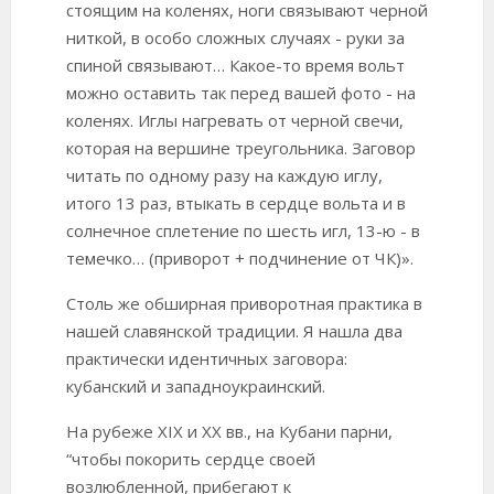
стоящим на коленях, ноги связывают черной
ниткой, в особо сложных случаях - руки за
спиной связывают… Какое-то время вольт
можно оставить так перед вашей фото - на
коленях. Иглы нагревать от черной свечи,
которая на вершине треугольника. Заговор
читать по одному разу на каждую иглу,
итого 13 раз, втыкать в сердце вольта и в
солнечное сплетение по шесть игл, 13-ю - в
темечко… (приворот + подчинение от ЧК)».
Столь же обширная приворотная практика в
нашей славянской традиции. Я нашла два
практически идентичных заговора:
кубанский и западноукраинский.
На рубеже XIX и XX вв., на Кубани парни,
“чтобы покорить сердце своей
возлюбленной, прибегают к