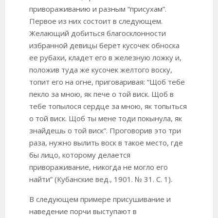
привораживанию и разным “присухам”.
Первое из них состоит в следующем.
Желающий добиться благосклонности
избранной девицы берет кусочек обноска
ее рубахи, кладет его в железную ложку и,
положив туда же кусочек желтого воску,
топит его на огне, приговаривая: “Щоб тебе
пекло за мною, як пече о той виск. Щоб в
тебе топылося сердце за мною, як топыться
о той виск. Щоб ты мене тоди покынула, як
знайдешь о той виск”. Проговорив это три
раза, нужно вылить воск в такое место, где
бы лицо, которому делается
привораживание, никогда не могло его
найти” (Кубанские вед., 1901. № 31. С. 1).
В следующем примере присушивание и
наведение порчи выступают в