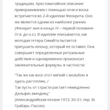
традициях. Хрестоматийное описание
привораживания с помощью огня и воска
встречается во 2-й идиллии Феокрита. Оно
же является одним из наиболее ранних
(Феокрит жил в конце IV – первой половине
III в. до н.э.). В идиллии описывается, как
молодая гетера Симайта пытается
присушить юношу, который ее оставил. Она
совершает определенные ритуальные
действия и одновременно произносит
заклинательные формулы, в частности:
“Так же как воск этот мягкий с мольбою я
здесь растопляю, /
Так пусть от страсти растает немедленно
Дельфис-миндиец”
(Александрийская поэзия 1972: 30-31; пер. М.
Грабарь-Пассек).