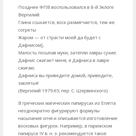
Позднее ФПВ воспользовался в 8-й Эклоге
Вергилий:
Глина ссыхается, воск размягчается, тем же
согреты
Жаром — от страсти моей да будет с
Дафнисом],
Малость посыпав муки, затепли лавры сухие.
Дафнис сжигает меня, я Дафниса в лавре
сжигаю.
Дафниса вы приведите домой, приведите,
заклятья!
(Вергилий 1979:65; пер. С. Шервинского)
В греческих магических папирусах из Египта
неоднократно фигурируют формулы
насылания огня и описывается изготовление
восковых фигурок. Например, в парижском
папирусе IV в. н. э. рекомендуется такое