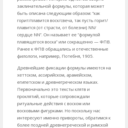
заклинательной формулы, которая может
быть описана следующим образом: “как
горит/плавится воск/свеча, так пусть горит/
плавится (от страсти, от болезни) NN/
сердце NN”. Он называет ее “формулой
плавящегося воска” или сокращенно — ФПВ.
Ранее к ФПВ обращались и отечественные
филологи, например, Потебня, 1905.
Древнейшие фиксации формулы имеются на
хеттском, ассирийском, арамейском,
египетском и древнегреческом языках.
Первоначально это тексты клятв и
проклятий, которые сопровождали
ритуальные действия с воском или
восковыми фигурками. Но поскольку нас
интересуют именно привороты, обратимся к
более поздней древнегреческой и римской