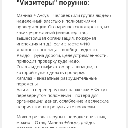
"Vизитеры" порунно:
Манназ + Ансуз – человек (или группа людей)
наделенный властью и полномочиями
проверяющих. Оговаривается конкретно, из
каких учреждений (министерство,
вышестоящая организация, пожарная
инспекция и т.д.), если знаете ФИО
должностного лица – вообще чудесно.
Райдо – руна дороги, целеустремленности,
приводит проверку куда надо.
Отал – идентификатор организации, в
которой нужно делать проверку.
Хагалаз – внезапные разрушительные
перемены.
Альгиз в перевернутом положении + Феху в
перевернутом положении – потеря для
организации денег, ослабление и всяческие
неприятности в результате проверки.
Можно рисовать руны в порядке описания,
можно – Отал, Манназ +Ансуз, райдо,
Хагалаз, Альгиз пп + Феху пп.