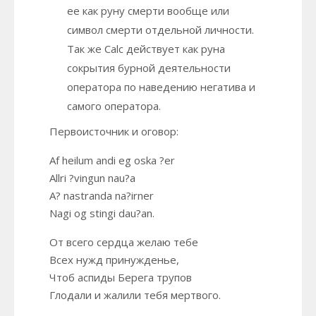
ее как руну смерти вообще или
символ смерти отдельной личности.
Так же Calc действует как руна
сокрытия бурной деятельности
оператора по наведению негатива и
самого оператора.
Первоисточник и оговор:
Af heilum andi eg oska ?er
Allri ?vingun nau?a
A? nastranda na?irner
Nagi og stingi dau?an.
От всего сердца желаю тебе
Всех нужд принужденье,
Чтоб аспиды Берега трупов
Глодали и жалили тебя мертвого.