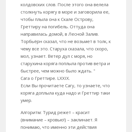
колдовских слов. После этого она велела
столкнуть корягу в море и заговорила ее,
чтобы плыла она к Скале Острову,
Греттиру на погибель. Оттуда она
направилась домой, в Лесной Залив.
Торбьёрн сказал, что не возьмет в толк, к
чему все это. Старуха сказала, что скоро,
мол, узнает. Ветер дул с моря, но
старухина коряга поплыла против ветра и
быстрее, чем можно было ждать. "
Сага о Греттире. LXXIX.
Если Вы прочитаете Сагу, то узнаете, что
коряга доплыла куда надо и Греттир таки
умер.
Алгоритм: Турид режет – красит
(внимание – кровью!) – заклинает. Я
понимаю, что именно эти действия