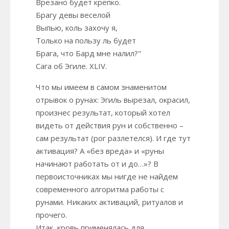
Врезано будет крепко.
Брагу девы веселой
Выпью, коль захочу я,
Только на пользу ль будет
Брага, что Бард мне налил?"
Сага об Эгиле. XLIV.
Что мы имеем в самом знаменитом
отрывок о рунах: Эгиль вырезал, окрасил,
произнес результат, который хотел
видеть от действия рун и собственно –
сам результат (рог разлетелся). И где тут
активация? А «без вреда» и «руны
начинают работать от и до…»? В
первоисточниках мы нигде не найдем
современного алгоритма работы с
рунами. Никаких активаций, ритуалов и
прочего.
Итак, кровь применялась для