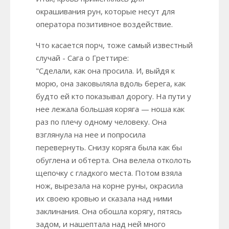
окрашивания рун, которые несут для
оператора позитивное воздействие.
Что касается порч, тоже самый известный
случай - Сага о Греттире:
"Сделали, как она просила. И, выйдя к
морю, она заковыляла вдоль берега, как
будто ей кто показывал дорогу. На пути у
нее лежала большая коряга — ноша как
раз по плечу одному человеку. Она
взглянула на нее и попросила
перевернуть. Снизу коряга была как бы
обуглена и обтерта. Она велела отколоть
щепочку с гладкого места. Потом взяла
нож, вырезала на корне руны, окрасила
их своею кровью и сказала над ними
заклинания. Она обошла корягу, пятясь
задом, и нашептала над ней много