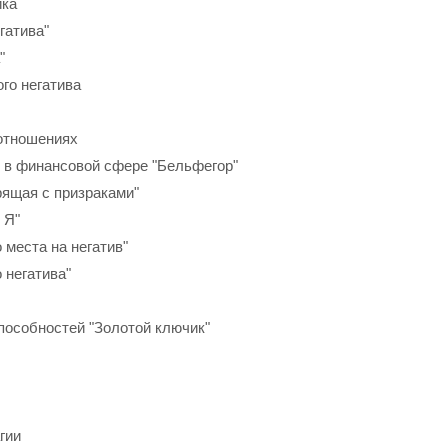
ика
гатива"
"
ого негатива
 отношениях
м в финансовой сфере "Бельфегор"
рящая с призраками"
 Я"
 места на негатив"
 негатива"
способностей "Золотой ключик"
гии