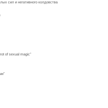
злых сил и негативного колдовства
e
t of sexual magic"
ми"