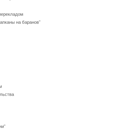
в перекладом
Капканы на баранов"
м
ельства
ии"