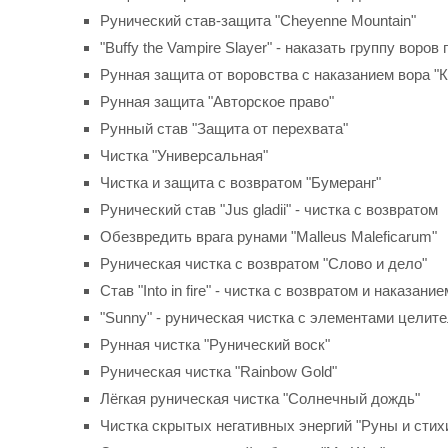
Рунический став-защита "Cheyenne Mountain"
"Buffy the Vampire Slayer" - наказать группу воро
Рунная защита от воровства с наказанием вора "
Рунная защита "Авторское право"
Рунный став "Защита от перехвата"
Чистка "Универсальная"
Чистка и защита с возвратом "Бумеранг"
Рунический став "Jus gladii" - чистка с возвратом
Обезвредить врага рунами "Malleus Maleficarum"
Руническая чистка с возвратом "Слово и дело"
Став "Into in fire" - чистка с возвратом и наказание
"Sunny" - руническая чистка с элементами целит
Рунная чистка "Рунический воск"
Руническая чистка "Rainbow Gold"
Лёгкая руническая чистка "Солнечный дождь"
Чистка скрытых негативных энергий "Руны и стих