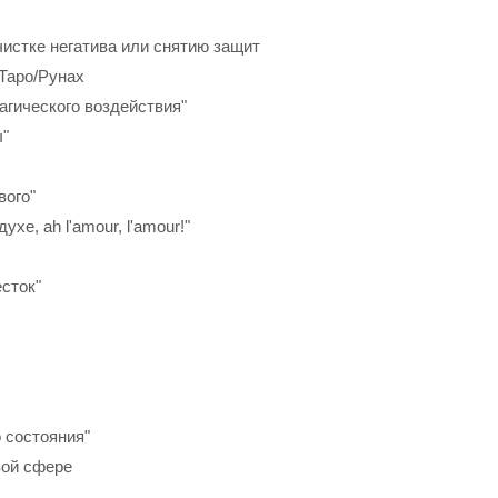
чистке негатива или снятию защит
 Таро/Рунах
агического воздействия"
ы"
вого"
хе, ah l'amour, l'amour!"
сток"
 состояния"
вой сфере