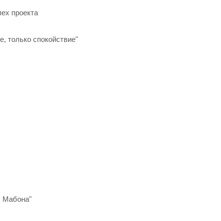
пех проекта
е, только спокойствие"
ы Мабона"