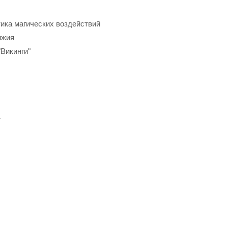
тика магических воздействий
ижия
Викинги"
т