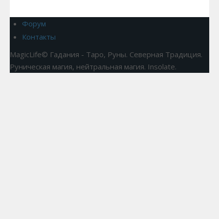
Форум
Контакты
MagicLife© Гадания - Таро, Руны. Северная Традиция.
Руническая магия, нейтральная магия. Insolate.