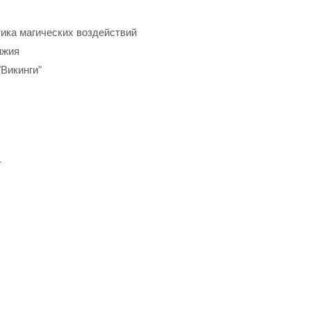
тика магических воздействий
ижия
Викинги"
т