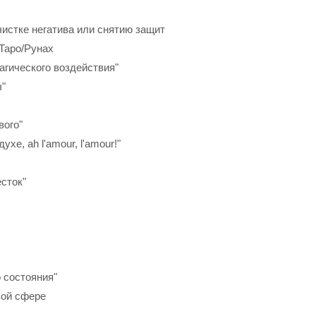
чистке негатива или снятию защит
 Таро/Рунах
агического воздействия"
ы"
вого"
хе, ah l'amour, l'amour!"
сток"
 состояния"
вой сфере