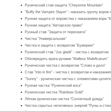
Рунический став-защита "Cheyenne Mountain"
"Buffy the Vampire Slayer" - наказать группу воро
Рунная защита от воровства с наказанием вора "
Рунная защита "Авторское право"
Рунный став "Защита от перехвата"
Чистка "Универсальная"
Чистка и защита с возвратом "Бумеранг"
Рунический став "Jus gladii" - чистка с возвратом
Обезвредить врага рунами "Malleus Maleficarum"
Руническая чистка с возвратом "Слово и дело"
Став "Into in fire" - чистка с возвратом и наказание
"Sunny" - руническая чистка с элементами целит
Рунная чистка "Рунический воск"
Руническая чистка "Rainbow Gold"
Лёгкая руническая чистка "Солнечный дождь"
Чистка скрытых негативных энергий "Руны и стих