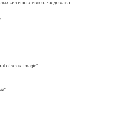
злых сил и негативного колдовства
e
t of sexual magic"
ми"