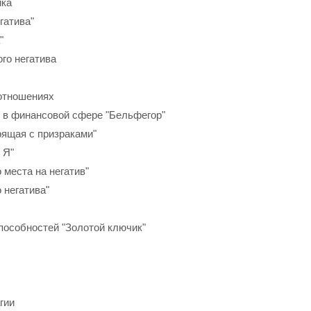
ика
гатива"
"
ого негатива
 отношениях
м в финансовой сфере "Бельфегор"
рящая с призраками"
 Я"
 места на негатив"
 негатива"
способностей "Золотой ключик"
гии