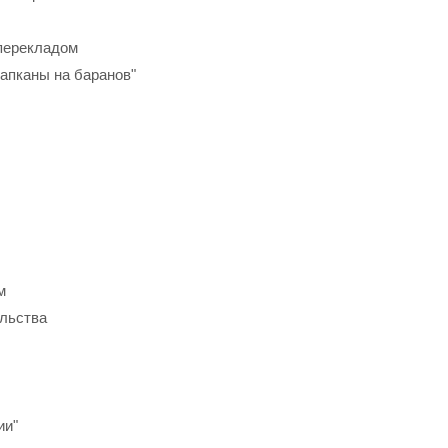
в перекладом
Капканы на баранов"
м
ельства
ии"