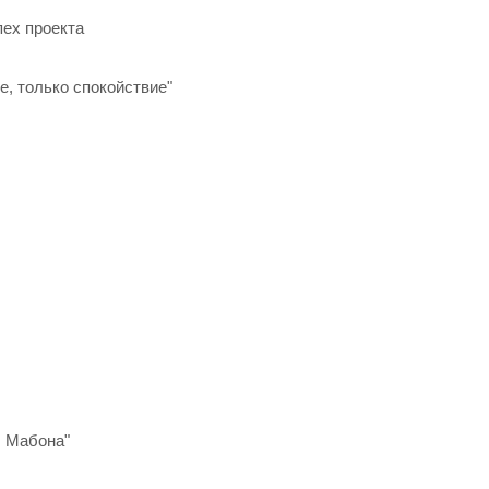
пех проекта
е, только спокойствие"
ы Мабона"